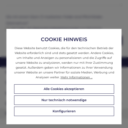
Die mit einem Stern (*) markierten Felder sind Pflichtfelder.
Datenschutz*
Ich habe die
Datenschutzbestimmungen
zur Kenntnis
genommen und erkenne diese an.
COOKIE HINWEIS
Abschicken
Diese Website benutzt Cookies, die für den technischen Betrieb der
Website erforderlich sind und stets gesetzt werden. Andere Cookies,
um Inhalte und Anzeigen zu personalisieren und die Zugriffe auf
webshop@ifantik.at
0043 660 3230000
unsere Website zu analysieren, werden nur mit Ihrer Zustimmung
gesetzt. Außerdem geben wir Informationen zu Ihrer Verwendung
Persönliche Beratung
unserer Website an unsere Partner für soziale Medien, Werbung und
Analysen weiter.
Mehr Informationen ...
Unser Sortiment
Alle Cookies akzeptieren
Informationen
Nur technisch notwendige
Zahlungsarten
Konfigurieren
Newsletter