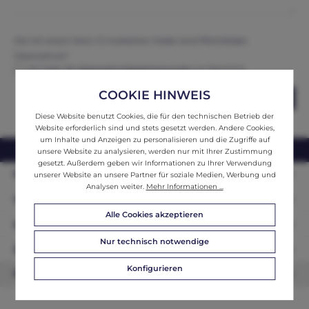
Die mit einem Stern (*) markierten Felder sind Pflichtfelder.
Datenschutz*
Ich habe die
Datenschutzbestimmungen
zur Kenntnis
genommen und erkenne diese an.
COOKIE HINWEIS
Abschicken
Diese Website benutzt Cookies, die für den technischen Betrieb der
Website erforderlich sind und stets gesetzt werden. Andere Cookies,
um Inhalte und Anzeigen zu personalisieren und die Zugriffe auf
webshop@ifantik.at
0043 660 3230000
unsere Website zu analysieren, werden nur mit Ihrer Zustimmung
gesetzt. Außerdem geben wir Informationen zu Ihrer Verwendung
Persönliche Beratung
unserer Website an unsere Partner für soziale Medien, Werbung und
Analysen weiter.
Mehr Informationen ...
Unser Sortiment
Alle Cookies akzeptieren
Informationen
Nur technisch notwendige
Zahlungsarten
Konfigurieren
Newsletter