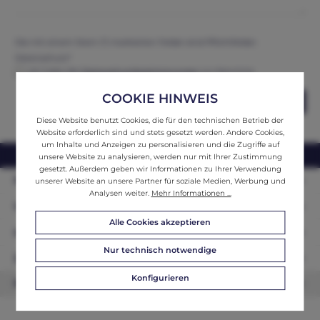
Die mit einem Stern (*) markierten Felder sind Pflichtfelder.
Datenschutz*
Ich habe die
Datenschutzbestimmungen
zur Kenntnis
genommen und erkenne diese an.
COOKIE HINWEIS
Abschicken
Diese Website benutzt Cookies, die für den technischen Betrieb der
Website erforderlich sind und stets gesetzt werden. Andere Cookies,
um Inhalte und Anzeigen zu personalisieren und die Zugriffe auf
webshop@ifantik.at
0043 660 3230000
unsere Website zu analysieren, werden nur mit Ihrer Zustimmung
gesetzt. Außerdem geben wir Informationen zu Ihrer Verwendung
Persönliche Beratung
unserer Website an unsere Partner für soziale Medien, Werbung und
Analysen weiter.
Mehr Informationen ...
Unser Sortiment
Alle Cookies akzeptieren
Informationen
Nur technisch notwendige
Zahlungsarten
Konfigurieren
Newsletter