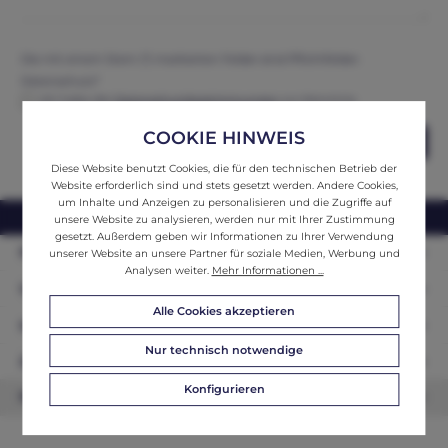
Die mit einem Stern (*) markierten Felder sind Pflichtfelder.
Datenschutz*
Ich habe die
Datenschutzbestimmungen
zur Kenntnis
genommen und erkenne diese an.
COOKIE HINWEIS
Abschicken
Diese Website benutzt Cookies, die für den technischen Betrieb der
Website erforderlich sind und stets gesetzt werden. Andere Cookies,
um Inhalte und Anzeigen zu personalisieren und die Zugriffe auf
webshop@ifantik.at
0043 660 3230000
unsere Website zu analysieren, werden nur mit Ihrer Zustimmung
gesetzt. Außerdem geben wir Informationen zu Ihrer Verwendung
Persönliche Beratung
unserer Website an unsere Partner für soziale Medien, Werbung und
Analysen weiter.
Mehr Informationen ...
Unser Sortiment
Alle Cookies akzeptieren
Informationen
Nur technisch notwendige
Zahlungsarten
Konfigurieren
Newsletter