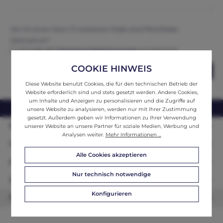
Die mit einem Stern (*) markierten Felder sind Pflichtfelder.
Datenschutz*
Ich habe die
Datenschutzbestimmungen
zur Kenntnis
genommen und erkenne diese an.
COOKIE HINWEIS
Abschicken
Diese Website benutzt Cookies, die für den technischen Betrieb der
Website erforderlich sind und stets gesetzt werden. Andere Cookies,
um Inhalte und Anzeigen zu personalisieren und die Zugriffe auf
webshop@ifantik.at
0043 660 3230000
unsere Website zu analysieren, werden nur mit Ihrer Zustimmung
gesetzt. Außerdem geben wir Informationen zu Ihrer Verwendung
Persönliche Beratung
unserer Website an unsere Partner für soziale Medien, Werbung und
Analysen weiter.
Mehr Informationen ...
Unser Sortiment
Alle Cookies akzeptieren
Informationen
Nur technisch notwendige
Zahlungsarten
Konfigurieren
Newsletter