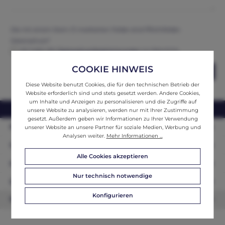
Die mit einem Stern (*) markierten Felder sind Pflichtfelder.
Datenschutz*
Ich habe die
Datenschutzbestimmungen
zur Kenntnis
genommen und erkenne diese an.
COOKIE HINWEIS
Abschicken
Diese Website benutzt Cookies, die für den technischen Betrieb der
Website erforderlich sind und stets gesetzt werden. Andere Cookies,
um Inhalte und Anzeigen zu personalisieren und die Zugriffe auf
webshop@ifantik.at
0043 660 3230000
unsere Website zu analysieren, werden nur mit Ihrer Zustimmung
gesetzt. Außerdem geben wir Informationen zu Ihrer Verwendung
Persönliche Beratung
unserer Website an unsere Partner für soziale Medien, Werbung und
Analysen weiter.
Mehr Informationen ...
Unser Sortiment
Alle Cookies akzeptieren
Informationen
Nur technisch notwendige
Zahlungsarten
Konfigurieren
Newsletter