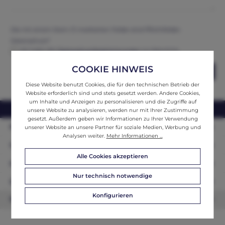
Die mit einem Stern (*) markierten Felder sind Pflichtfelder.
Datenschutz*
Ich habe die
Datenschutzbestimmungen
zur Kenntnis
genommen und erkenne diese an.
COOKIE HINWEIS
Abschicken
Diese Website benutzt Cookies, die für den technischen Betrieb der
Website erforderlich sind und stets gesetzt werden. Andere Cookies,
um Inhalte und Anzeigen zu personalisieren und die Zugriffe auf
webshop@ifantik.at
0043 660 3230000
unsere Website zu analysieren, werden nur mit Ihrer Zustimmung
gesetzt. Außerdem geben wir Informationen zu Ihrer Verwendung
Persönliche Beratung
unserer Website an unsere Partner für soziale Medien, Werbung und
Analysen weiter.
Mehr Informationen ...
Unser Sortiment
Alle Cookies akzeptieren
Informationen
Nur technisch notwendige
Zahlungsarten
Konfigurieren
Newsletter