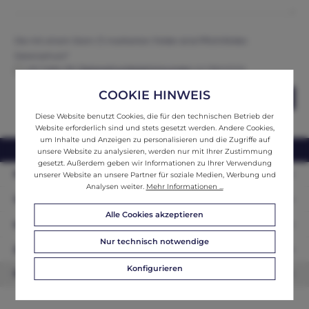
Die mit einem Stern (*) markierten Felder sind Pflichtfelder.
Datenschutz*
Ich habe die
Datenschutzbestimmungen
zur Kenntnis
genommen und erkenne diese an.
COOKIE HINWEIS
Abschicken
Diese Website benutzt Cookies, die für den technischen Betrieb der
Website erforderlich sind und stets gesetzt werden. Andere Cookies,
um Inhalte und Anzeigen zu personalisieren und die Zugriffe auf
webshop@ifantik.at
0043 660 3230000
unsere Website zu analysieren, werden nur mit Ihrer Zustimmung
gesetzt. Außerdem geben wir Informationen zu Ihrer Verwendung
Persönliche Beratung
unserer Website an unsere Partner für soziale Medien, Werbung und
Analysen weiter.
Mehr Informationen ...
Unser Sortiment
Alle Cookies akzeptieren
Informationen
Nur technisch notwendige
Zahlungsarten
Konfigurieren
Newsletter