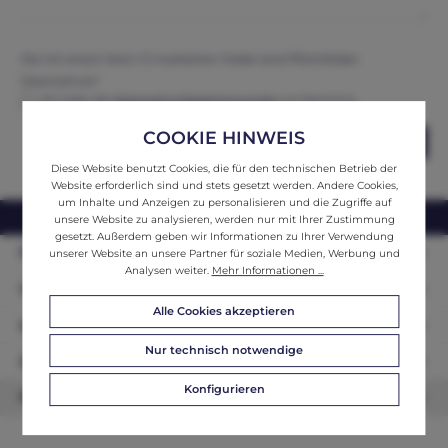
Die mit einem Stern (*) markierten Felder sind Pflichtfelder.
Datenschutz*
Ich habe die
Datenschutzbestimmungen
zur Kenntnis
genommen und erkenne diese an.
COOKIE HINWEIS
Abschicken
Diese Website benutzt Cookies, die für den technischen Betrieb der
Website erforderlich sind und stets gesetzt werden. Andere Cookies,
um Inhalte und Anzeigen zu personalisieren und die Zugriffe auf
webshop@ifantik.at
0043 660 3230000
unsere Website zu analysieren, werden nur mit Ihrer Zustimmung
gesetzt. Außerdem geben wir Informationen zu Ihrer Verwendung
Persönliche Beratung
unserer Website an unsere Partner für soziale Medien, Werbung und
Analysen weiter.
Mehr Informationen ...
Unser Sortiment
Alle Cookies akzeptieren
Informationen
Nur technisch notwendige
Zahlungsarten
Konfigurieren
Newsletter