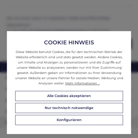
Die mit einem Stern (*) markierten Felder sind Pflichtfelder.
Datenschutz*
Ich habe die
Datenschutzbestimmungen
zur Kenntnis
genommen und erkenne diese an.
COOKIE HINWEIS
Abschicken
Diese Website benutzt Cookies, die für den technischen Betrieb der
Website erforderlich sind und stets gesetzt werden. Andere Cookies,
um Inhalte und Anzeigen zu personalisieren und die Zugriffe auf
webshop@ifantik.at
0043 660 3230000
unsere Website zu analysieren, werden nur mit Ihrer Zustimmung
gesetzt. Außerdem geben wir Informationen zu Ihrer Verwendung
Persönliche Beratung
unserer Website an unsere Partner für soziale Medien, Werbung und
Analysen weiter.
Mehr Informationen ...
Unser Sortiment
Alle Cookies akzeptieren
Informationen
Nur technisch notwendige
Zahlungsarten
Konfigurieren
Newsletter