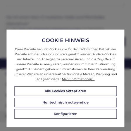
Die mit einem Stern (*) markierten Felder sind Pflichtfelder.
Datenschutz*
Ich habe die
Datenschutzbestimmungen
zur Kenntnis
genommen und erkenne diese an.
COOKIE HINWEIS
Abschicken
Diese Website benutzt Cookies, die für den technischen Betrieb der
Website erforderlich sind und stets gesetzt werden. Andere Cookies,
um Inhalte und Anzeigen zu personalisieren und die Zugriffe auf
webshop@ifantik.at
0043 660 3230000
unsere Website zu analysieren, werden nur mit Ihrer Zustimmung
gesetzt. Außerdem geben wir Informationen zu Ihrer Verwendung
Persönliche Beratung
unserer Website an unsere Partner für soziale Medien, Werbung und
Analysen weiter.
Mehr Informationen ...
Unser Sortiment
Alle Cookies akzeptieren
Informationen
Nur technisch notwendige
Zahlungsarten
Konfigurieren
Newsletter