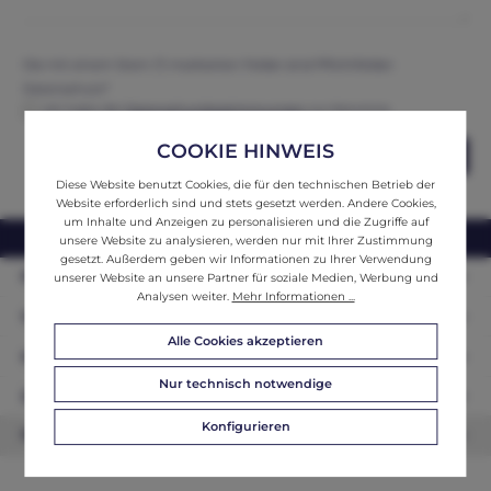
Die mit einem Stern (*) markierten Felder sind Pflichtfelder.
Datenschutz*
Ich habe die
Datenschutzbestimmungen
zur Kenntnis
genommen und erkenne diese an.
COOKIE HINWEIS
Abschicken
Diese Website benutzt Cookies, die für den technischen Betrieb der
Website erforderlich sind und stets gesetzt werden. Andere Cookies,
um Inhalte und Anzeigen zu personalisieren und die Zugriffe auf
webshop@ifantik.at
0043 660 3230000
unsere Website zu analysieren, werden nur mit Ihrer Zustimmung
gesetzt. Außerdem geben wir Informationen zu Ihrer Verwendung
Persönliche Beratung
unserer Website an unsere Partner für soziale Medien, Werbung und
Analysen weiter.
Mehr Informationen ...
Unser Sortiment
Alle Cookies akzeptieren
Informationen
Nur technisch notwendige
Zahlungsarten
Konfigurieren
Newsletter