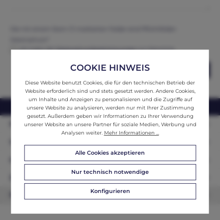
Die mit einem Stern (*) markierten Felder sind Pflichtfelder.
Datenschutz*
Ich habe die
Datenschutzbestimmungen
zur Kenntnis
genommen und erkenne diese an.
COOKIE HINWEIS
Abschicken
Diese Website benutzt Cookies, die für den technischen Betrieb der
Website erforderlich sind und stets gesetzt werden. Andere Cookies,
um Inhalte und Anzeigen zu personalisieren und die Zugriffe auf
webshop@ifantik.at
0043 660 3230000
unsere Website zu analysieren, werden nur mit Ihrer Zustimmung
gesetzt. Außerdem geben wir Informationen zu Ihrer Verwendung
Persönliche Beratung
unserer Website an unsere Partner für soziale Medien, Werbung und
Analysen weiter.
Mehr Informationen ...
Unser Sortiment
Alle Cookies akzeptieren
Informationen
Nur technisch notwendige
Zahlungsarten
Konfigurieren
Newsletter