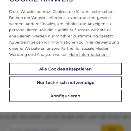
l Möbel Original &
Versand und Zahlung
Diese Website benutzt Cookies, die für den technischen
rt
Betrieb der Website erforderlich sind und stets gesetzt
Widerrufsbelehrung
el Original & Restauriert
werden. Andere Cookies, um Inhalte und Anzeigen zu
Impressum
personalisieren und die Zugriffe auf unsere Website zu
hränke & Bauernkästen
analysieren, werden nur mit Ihrer Zustimmung gesetzt.
Datenschutz
Außerdem geben wir Informationen zu Ihrer Verwendung
uernkredenzen &
AGB
unserer Website an unsere Partner für soziale Medien,
ommoden
Werbung und Analysen weiter.
Mehr Informationen ...
e | Bauerntische | Hobelbänke
ld Sofas
Alle Cookies akzeptieren
Nur technisch notwendige
Konfigurieren
Newsletter
heinenden Newsletter und Sie werden stets unter den Ersten sei
E-