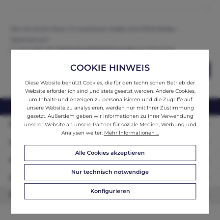
Die mit einem Stern (*) markierten Felder sind Pflichtfelder.
Datenschutz*
Ich habe die
Datenschutzbestimmungen
zur Kenntnis
genommen und erkenne diese an.
COOKIE HINWEIS
Abschicken
Diese Website benutzt Cookies, die für den technischen Betrieb der
Website erforderlich sind und stets gesetzt werden. Andere Cookies,
um Inhalte und Anzeigen zu personalisieren und die Zugriffe auf
webshop@ifantik.at
0043 660 3230000
unsere Website zu analysieren, werden nur mit Ihrer Zustimmung
gesetzt. Außerdem geben wir Informationen zu Ihrer Verwendung
Persönliche Beratung
unserer Website an unsere Partner für soziale Medien, Werbung und
Analysen weiter.
Mehr Informationen ...
Unser Sortiment
Alle Cookies akzeptieren
Informationen
Nur technisch notwendige
Zahlungsarten
Konfigurieren
Newsletter