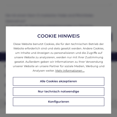
Die mit einem Stern (*) markierten Felder sind Pflichtfelder.
Datenschutz*
Ich habe die
Datenschutzbestimmungen
zur Kenntnis
genommen und erkenne diese an.
COOKIE HINWEIS
Abschicken
Diese Website benutzt Cookies, die für den technischen Betrieb der
Website erforderlich sind und stets gesetzt werden. Andere Cookies,
um Inhalte und Anzeigen zu personalisieren und die Zugriffe auf
webshop@ifantik.at
0043 660 3230000
unsere Website zu analysieren, werden nur mit Ihrer Zustimmung
gesetzt. Außerdem geben wir Informationen zu Ihrer Verwendung
Persönliche Beratung
unserer Website an unsere Partner für soziale Medien, Werbung und
Analysen weiter.
Mehr Informationen ...
Unser Sortiment
Alle Cookies akzeptieren
Informationen
Nur technisch notwendige
Zahlungsarten
Konfigurieren
Newsletter