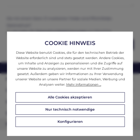
Die mit einem Stern (*) markierten Felder sind Pflichtfelder.
Datenschutz*
Ich habe die
Datenschutzbestimmungen
zur Kenntnis
genommen und erkenne diese an.
COOKIE HINWEIS
Abschicken
Diese Website benutzt Cookies, die für den technischen Betrieb der
Website erforderlich sind und stets gesetzt werden. Andere Cookies,
um Inhalte und Anzeigen zu personalisieren und die Zugriffe auf
webshop@ifantik.at
0043 660 3230000
unsere Website zu analysieren, werden nur mit Ihrer Zustimmung
gesetzt. Außerdem geben wir Informationen zu Ihrer Verwendung
Persönliche Beratung
unserer Website an unsere Partner für soziale Medien, Werbung und
Analysen weiter.
Mehr Informationen ...
Unser Sortiment
Alle Cookies akzeptieren
Informationen
Nur technisch notwendige
Zahlungsarten
Konfigurieren
Newsletter