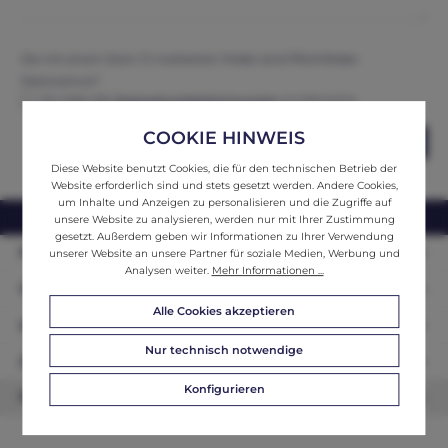
Die mit einem Stern (*) markierten Felder sind Pflichtfelder.
Datenschutz*
Ich habe die
Datenschutzbestimmungen
zur Kenntnis
genommen und erkenne diese an.
COOKIE HINWEIS
Abschicken
Diese Website benutzt Cookies, die für den technischen Betrieb der
Website erforderlich sind und stets gesetzt werden. Andere Cookies,
um Inhalte und Anzeigen zu personalisieren und die Zugriffe auf
webshop@ifantik.at
0043 660 3230000
unsere Website zu analysieren, werden nur mit Ihrer Zustimmung
gesetzt. Außerdem geben wir Informationen zu Ihrer Verwendung
Persönliche Beratung
unserer Website an unsere Partner für soziale Medien, Werbung und
Analysen weiter.
Mehr Informationen ...
Unser Sortiment
Alle Cookies akzeptieren
Informationen
Nur technisch notwendige
Zahlungsarten
Konfigurieren
Newsletter