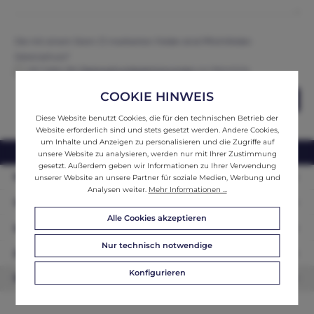
Die mit einem Stern (*) markierten Felder sind Pflichtfelder.
Datenschutz*
Ich habe die
Datenschutzbestimmungen
zur Kenntnis
genommen und erkenne diese an.
COOKIE HINWEIS
Abschicken
Diese Website benutzt Cookies, die für den technischen Betrieb der
Website erforderlich sind und stets gesetzt werden. Andere Cookies,
um Inhalte und Anzeigen zu personalisieren und die Zugriffe auf
webshop@ifantik.at
0043 660 3230000
unsere Website zu analysieren, werden nur mit Ihrer Zustimmung
gesetzt. Außerdem geben wir Informationen zu Ihrer Verwendung
Persönliche Beratung
unserer Website an unsere Partner für soziale Medien, Werbung und
Analysen weiter.
Mehr Informationen ...
Unser Sortiment
Alle Cookies akzeptieren
Informationen
Nur technisch notwendige
Zahlungsarten
Konfigurieren
Newsletter