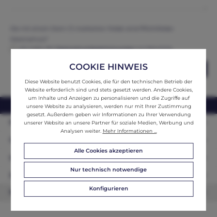
Die mit einem Stern (*) markierten Felder sind Pflichtfelder.
Datenschutz*
Ich habe die
Datenschutzbestimmungen
zur Kenntnis
genommen und erkenne diese an.
COOKIE HINWEIS
Abschicken
Diese Website benutzt Cookies, die für den technischen Betrieb der
Website erforderlich sind und stets gesetzt werden. Andere Cookies,
um Inhalte und Anzeigen zu personalisieren und die Zugriffe auf
webshop@ifantik.at
0043 660 3230000
unsere Website zu analysieren, werden nur mit Ihrer Zustimmung
gesetzt. Außerdem geben wir Informationen zu Ihrer Verwendung
Persönliche Beratung
unserer Website an unsere Partner für soziale Medien, Werbung und
Analysen weiter.
Mehr Informationen ...
Unser Sortiment
Alle Cookies akzeptieren
Informationen
Nur technisch notwendige
Zahlungsarten
Konfigurieren
Newsletter