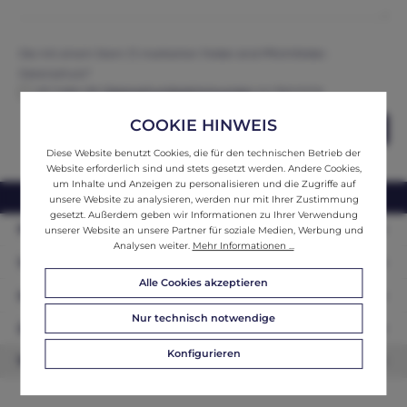
Die mit einem Stern (*) markierten Felder sind Pflichtfelder.
Datenschutz*
Ich habe die
Datenschutzbestimmungen
zur Kenntnis
genommen und erkenne diese an.
COOKIE HINWEIS
Abschicken
Diese Website benutzt Cookies, die für den technischen Betrieb der
Website erforderlich sind und stets gesetzt werden. Andere Cookies,
um Inhalte und Anzeigen zu personalisieren und die Zugriffe auf
webshop@ifantik.at
0043 660 3230000
unsere Website zu analysieren, werden nur mit Ihrer Zustimmung
gesetzt. Außerdem geben wir Informationen zu Ihrer Verwendung
Persönliche Beratung
unserer Website an unsere Partner für soziale Medien, Werbung und
Analysen weiter.
Mehr Informationen ...
Unser Sortiment
Alle Cookies akzeptieren
Informationen
Nur technisch notwendige
Zahlungsarten
Konfigurieren
Newsletter