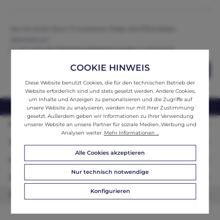
Die mit einem Stern (*) markierten Felder sind Pflichtfelder.
Datenschutz*
Ich habe die
Datenschutzbestimmungen
zur Kenntnis
genommen und erkenne diese an.
COOKIE HINWEIS
Abschicken
Diese Website benutzt Cookies, die für den technischen Betrieb der
Website erforderlich sind und stets gesetzt werden. Andere Cookies,
um Inhalte und Anzeigen zu personalisieren und die Zugriffe auf
webshop@ifantik.at
0043 660 3230000
unsere Website zu analysieren, werden nur mit Ihrer Zustimmung
gesetzt. Außerdem geben wir Informationen zu Ihrer Verwendung
Persönliche Beratung
unserer Website an unsere Partner für soziale Medien, Werbung und
Analysen weiter.
Mehr Informationen ...
Unser Sortiment
Alle Cookies akzeptieren
Informationen
Nur technisch notwendige
Zahlungsarten
Konfigurieren
Newsletter