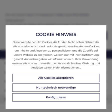
Die mit einem Stern (*) markierten Felder sind Pflichtfelder.
Datenschutz*
Ich habe die
Datenschutzbestimmungen
zur Kenntnis
genommen und erkenne diese an.
COOKIE HINWEIS
Abschicken
Diese Website benutzt Cookies, die für den technischen Betrieb der
Website erforderlich sind und stets gesetzt werden. Andere Cookies,
um Inhalte und Anzeigen zu personalisieren und die Zugriffe auf
webshop@ifantik.at
0043 660 3230000
unsere Website zu analysieren, werden nur mit Ihrer Zustimmung
gesetzt. Außerdem geben wir Informationen zu Ihrer Verwendung
Persönliche Beratung
unserer Website an unsere Partner für soziale Medien, Werbung und
Analysen weiter.
Mehr Informationen ...
Unser Sortiment
Alle Cookies akzeptieren
Informationen
Nur technisch notwendige
Zahlungsarten
Konfigurieren
Newsletter