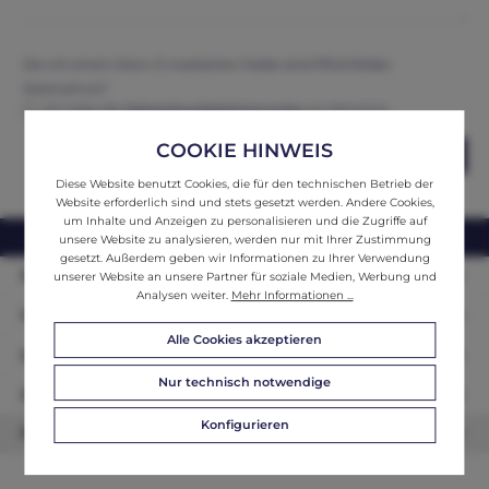
Die mit einem Stern (*) markierten Felder sind Pflichtfelder.
Datenschutz*
Ich habe die
Datenschutzbestimmungen
zur Kenntnis
genommen und erkenne diese an.
COOKIE HINWEIS
Abschicken
Diese Website benutzt Cookies, die für den technischen Betrieb der
Website erforderlich sind und stets gesetzt werden. Andere Cookies,
um Inhalte und Anzeigen zu personalisieren und die Zugriffe auf
webshop@ifantik.at
0043 660 3230000
unsere Website zu analysieren, werden nur mit Ihrer Zustimmung
gesetzt. Außerdem geben wir Informationen zu Ihrer Verwendung
Persönliche Beratung
unserer Website an unsere Partner für soziale Medien, Werbung und
Analysen weiter.
Mehr Informationen ...
Unser Sortiment
Alle Cookies akzeptieren
Informationen
Nur technisch notwendige
Zahlungsarten
Konfigurieren
Newsletter