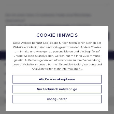
Die mit einem Stern (*) markierten Felder sind Pflichtfelder.
Datenschutz*
Ich habe die
Datenschutzbestimmungen
zur Kenntnis
genommen und erkenne diese an.
COOKIE HINWEIS
Abschicken
Diese Website benutzt Cookies, die für den technischen Betrieb der
Website erforderlich sind und stets gesetzt werden. Andere Cookies,
um Inhalte und Anzeigen zu personalisieren und die Zugriffe auf
webshop@ifantik.at
0043 660 3230000
unsere Website zu analysieren, werden nur mit Ihrer Zustimmung
gesetzt. Außerdem geben wir Informationen zu Ihrer Verwendung
Persönliche Beratung
unserer Website an unsere Partner für soziale Medien, Werbung und
Analysen weiter.
Mehr Informationen ...
Unser Sortiment
Alle Cookies akzeptieren
Informationen
Nur technisch notwendige
Zahlungsarten
Konfigurieren
Newsletter