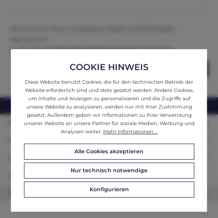
Die mit einem Stern (*) markierten Felder sind Pflichtfelder.
Datenschutz*
Ich habe die
Datenschutzbestimmungen
zur Kenntnis
genommen und erkenne diese an.
COOKIE HINWEIS
Abschicken
Diese Website benutzt Cookies, die für den technischen Betrieb der
Website erforderlich sind und stets gesetzt werden. Andere Cookies,
um Inhalte und Anzeigen zu personalisieren und die Zugriffe auf
webshop@ifantik.at
0043 660 3230000
unsere Website zu analysieren, werden nur mit Ihrer Zustimmung
gesetzt. Außerdem geben wir Informationen zu Ihrer Verwendung
Persönliche Beratung
unserer Website an unsere Partner für soziale Medien, Werbung und
Analysen weiter.
Mehr Informationen ...
Unser Sortiment
Alle Cookies akzeptieren
Informationen
Nur technisch notwendige
Zahlungsarten
Konfigurieren
Newsletter