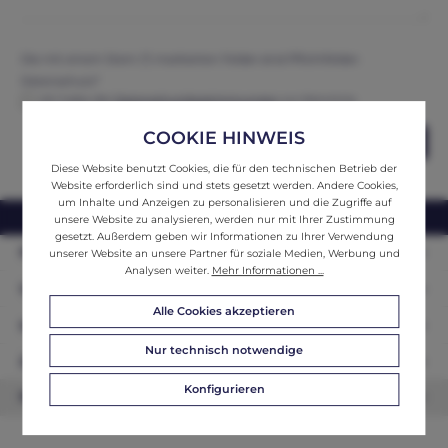
Die mit einem Stern (*) markierten Felder sind Pflichtfelder.
Datenschutz*
Ich habe die
Datenschutzbestimmungen
zur Kenntnis
genommen und erkenne diese an.
COOKIE HINWEIS
Abschicken
Diese Website benutzt Cookies, die für den technischen Betrieb der
Website erforderlich sind und stets gesetzt werden. Andere Cookies,
um Inhalte und Anzeigen zu personalisieren und die Zugriffe auf
webshop@ifantik.at
0043 660 3230000
unsere Website zu analysieren, werden nur mit Ihrer Zustimmung
gesetzt. Außerdem geben wir Informationen zu Ihrer Verwendung
Persönliche Beratung
unserer Website an unsere Partner für soziale Medien, Werbung und
Analysen weiter.
Mehr Informationen ...
Unser Sortiment
Alle Cookies akzeptieren
Informationen
Nur technisch notwendige
Zahlungsarten
Konfigurieren
Newsletter