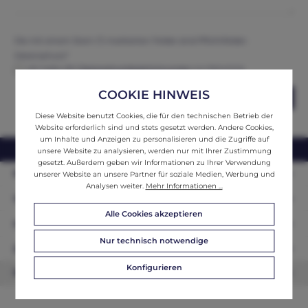
Die mit einem Stern (*) markierten Felder sind Pflichtfelder.
Datenschutz*
Ich habe die
Datenschutzbestimmungen
zur Kenntnis
genommen und erkenne diese an.
COOKIE HINWEIS
Abschicken
Diese Website benutzt Cookies, die für den technischen Betrieb der
Website erforderlich sind und stets gesetzt werden. Andere Cookies,
um Inhalte und Anzeigen zu personalisieren und die Zugriffe auf
webshop@ifantik.at
0043 660 3230000
unsere Website zu analysieren, werden nur mit Ihrer Zustimmung
gesetzt. Außerdem geben wir Informationen zu Ihrer Verwendung
Persönliche Beratung
unserer Website an unsere Partner für soziale Medien, Werbung und
Analysen weiter.
Mehr Informationen ...
Unser Sortiment
Alle Cookies akzeptieren
Informationen
Nur technisch notwendige
Zahlungsarten
Konfigurieren
Newsletter