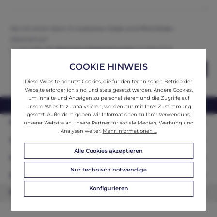
Die mit einem Stern (*) markierten Felder sind Pflichtfelder.
Datenschutz*
Ich habe die
Datenschutzbestimmungen
zur Kenntnis
genommen und erkenne diese an.
COOKIE HINWEIS
Abschicken
Diese Website benutzt Cookies, die für den technischen Betrieb der
Website erforderlich sind und stets gesetzt werden. Andere Cookies,
um Inhalte und Anzeigen zu personalisieren und die Zugriffe auf
webshop@ifantik.at
0043 660 3230000
unsere Website zu analysieren, werden nur mit Ihrer Zustimmung
gesetzt. Außerdem geben wir Informationen zu Ihrer Verwendung
Persönliche Beratung
unserer Website an unsere Partner für soziale Medien, Werbung und
Analysen weiter.
Mehr Informationen ...
Unser Sortiment
Alle Cookies akzeptieren
Informationen
Nur technisch notwendige
Zahlungsarten
Konfigurieren
Newsletter