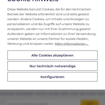
l Möbel Original &
Versand und Zahlung
Diese Website benutzt Cookies, die für den technischen
rt
Betrieb der Website erforderlich sind und stets gesetzt
Widerrufsbelehrung
el Original & Restauriert
werden. Andere Cookies, um Inhalte und Anzeigen zu
Impressum
personalisieren und die Zugriffe auf unsere Website zu
hränke & Bauernkästen
analysieren, werden nur mit Ihrer Zustimmung gesetzt.
Datenschutz
Außerdem geben wir Informationen zu Ihrer Verwendung
uernkredenzen &
AGB
unserer Website an unsere Partner für soziale Medien,
ommoden
Werbung und Analysen weiter.
Mehr Informationen ...
e | Bauerntische | Hobelbänke
ld Sofas
Alle Cookies akzeptieren
Nur technisch notwendige
Konfigurieren
Newsletter
heinenden Newsletter und Sie werden stets unter den Ersten sei
E-