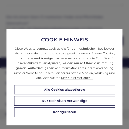
Die mit einem Stern (*) markierten Felder sind Pflichtfelder.
Datenschutz*
Ich habe die
Datenschutzbestimmungen
zur Kenntnis
genommen und erkenne diese an.
COOKIE HINWEIS
Abschicken
Diese Website benutzt Cookies, die für den technischen Betrieb der
Website erforderlich sind und stets gesetzt werden. Andere Cookies,
um Inhalte und Anzeigen zu personalisieren und die Zugriffe auf
webshop@ifantik.at
0043 660 3230000
unsere Website zu analysieren, werden nur mit Ihrer Zustimmung
gesetzt. Außerdem geben wir Informationen zu Ihrer Verwendung
Persönliche Beratung
unserer Website an unsere Partner für soziale Medien, Werbung und
Analysen weiter.
Mehr Informationen ...
Unser Sortiment
Alle Cookies akzeptieren
Informationen
Nur technisch notwendige
Zahlungsarten
Konfigurieren
Newsletter