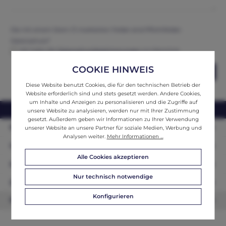
Die mit einem Stern (*) markierten Felder sind Pflichtfelder.
Datenschutz*
Ich habe die
Datenschutzbestimmungen
zur Kenntnis
genommen und erkenne diese an.
COOKIE HINWEIS
Abschicken
Diese Website benutzt Cookies, die für den technischen Betrieb der
Website erforderlich sind und stets gesetzt werden. Andere Cookies,
um Inhalte und Anzeigen zu personalisieren und die Zugriffe auf
webshop@ifantik.at
0043 660 3230000
unsere Website zu analysieren, werden nur mit Ihrer Zustimmung
gesetzt. Außerdem geben wir Informationen zu Ihrer Verwendung
Persönliche Beratung
unserer Website an unsere Partner für soziale Medien, Werbung und
Analysen weiter.
Mehr Informationen ...
Unser Sortiment
Alle Cookies akzeptieren
Informationen
Nur technisch notwendige
Zahlungsarten
Konfigurieren
Newsletter