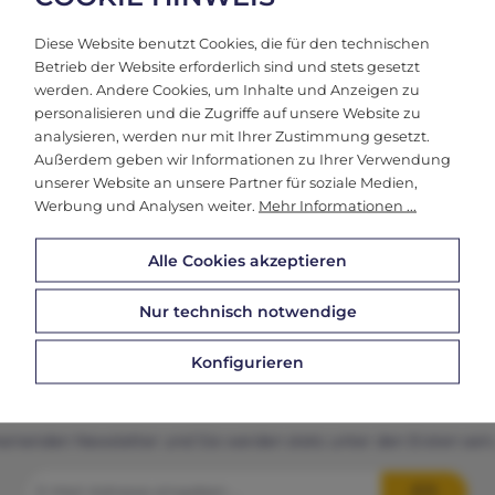
l Möbel Original &
Versand und Zahlung
Diese Website benutzt Cookies, die für den technischen
rt
Betrieb der Website erforderlich sind und stets gesetzt
Widerrufsbelehrung
el Original & Restauriert
werden. Andere Cookies, um Inhalte und Anzeigen zu
Impressum
personalisieren und die Zugriffe auf unsere Website zu
hränke & Bauernkästen
analysieren, werden nur mit Ihrer Zustimmung gesetzt.
Datenschutz
Außerdem geben wir Informationen zu Ihrer Verwendung
uernkredenzen &
AGB
unserer Website an unsere Partner für soziale Medien,
ommoden
Werbung und Analysen weiter.
Mehr Informationen ...
e | Bauerntische | Hobelbänke
ld Sofas
Alle Cookies akzeptieren
Nur technisch notwendige
Konfigurieren
Newsletter
heinenden Newsletter und Sie werden stets unter den Ersten sei
E-