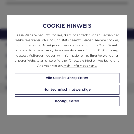
COOKIE HINWEIS
webshop@ifantik.at
0043 660 3230000
Diese Website benutzt Cookies, die für den technischen Betrieb der
Website erforderlich sind und stets gesetzt werden. Andere Cookies,
Persönliche Beratung
um Inhalte und Anzeigen zu personalisieren und die Zugriffe auf
unsere Website zu analysieren, werden nur mit Ihrer Zustimmung
Unser Sortiment
gesetzt. Außerdem geben wir Informationen zu Ihrer Verwendung
unserer Website an unsere Partner für soziale Medien, Werbung und
Analysen weiter.
Mehr Informationen ...
Informationen
Zahlungsarten
Alle Cookies akzeptieren
Newsletter
Nur technisch notwendige
Konfigurieren
© 2026 ifAntik - Alle Rechte vorbehalten. Theme by
ThemeWare®
Website by
WEBSCHMIEDE