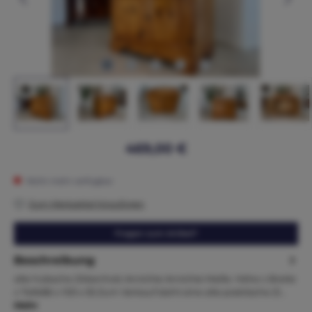
469,00 €
Nicht mehr verfügbar
Zum Merkzettel hinzufügen
Fragen zum Artikel?
Beschreibung
alte hübsche Zirbenholz Anrichte Anrichte Maße. Höhe x Breite
x Tiefe86 x 100 x 55 Zum Verkauf steht eine alte praktische Zi…
Mehr