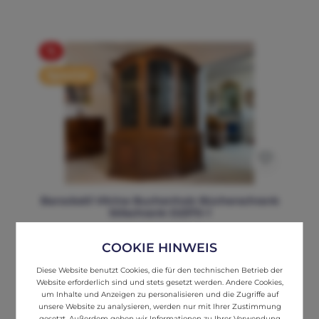
zu Chesterfield Möbeln kombinieren!
%
Spezial
Barockstil Vitrine Buchenholz Bücherschrank
Stilschrank D2370-1
Höhe: 205 cm
Breite: 170 cm
COOKIE HINWEIS
Tiefe: 45 cm
Diese Website benutzt Cookies, die für den technischen Betrieb der
Traumhafte Vitrine Bücherschrank im Barockstil
Website erforderlich sind und stets gesetzt werden. Andere Cookies,
Maße:Höhe x Breite x Tiefe205 x 170 x 45 Zum Verkauf steht
um Inhalte und Anzeigen zu personalisieren und die Zugriffe auf
ein prachtvoller Barock-Stil Bücherschrank / Vitrine um
unsere Website zu analysieren, werden nur mit Ihrer Zustimmung
1980.Diese wunderschöne Vitrine begeistert mit einer
gesetzt. Außerdem geben wir Informationen zu Ihrer Verwendung