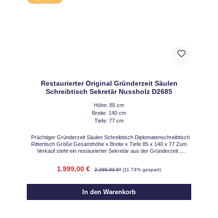
Restaurierter Original Gründerzeit Säulen
Schreibtisch Sekretär Nussholz D2685
Höhe: 85 cm
Breite: 140 cm
Tiefe: 77 cm
Prächtiger Gründerzeit Säulen Schreibtisch Diplomatenschreibtisch
Rittertisch Größe:Gesamthöhe x Breite x Tiefe 85 x 140 x 77 Zum
Verkauf steht ein restaurierter Sekretär aus der Gründerzeit ,
hergestellt um 1875.Dieser Schreibtisch wurde komplett aufbereitet
und restauriert und lackiert. Dieser prächtige Schreibtisch aus der
1.999,00 €
2.265,00 €*
(11.74% gespart)
Gründerzeit um 1875 ist ein beeindruckendes Möbelstück, das
Eleganz und Funktionalität auf perfekte Weise vereint. Hergestellt aus
edlem Eichenholzfurnier, strahlt er die zeitlose Schönheit und Solidität
In den Warenkorb
dieser Epoche aus. Der Schreibtisch besticht durch seine großzügige
Größe und bietet reichlich Stauraum mit 3 geräumigen Schubladen, 2
Türen mit traumhaften innenleben, die durch einen Schlüssel
verschlossen werden können. Die Front wird von vier imposanten