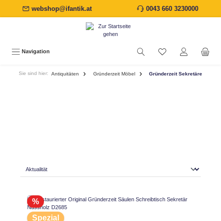
webshop@ifantik.at
0043 660 3230000
alt springen
Navigation
Sie sind hier:
Antiquitäten
Gründerzeit Möbel
Gründerzeit Sekretäre
%
Spezial