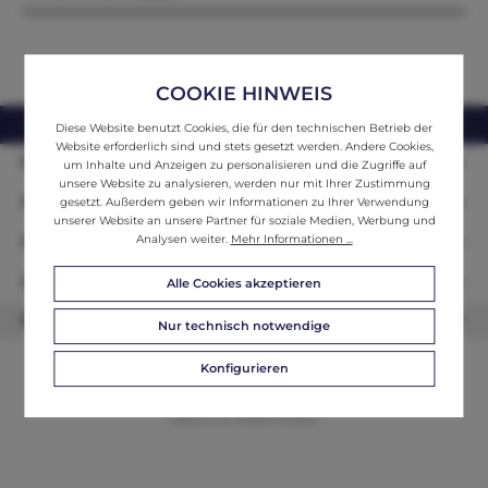
COOKIE HINWEIS
webshop@ifantik.at
0043 660 3230000
Diese Website benutzt Cookies, die für den technischen Betrieb der
Website erforderlich sind und stets gesetzt werden. Andere Cookies,
Persönliche Beratung
um Inhalte und Anzeigen zu personalisieren und die Zugriffe auf
unsere Website zu analysieren, werden nur mit Ihrer Zustimmung
Unser Sortiment
gesetzt. Außerdem geben wir Informationen zu Ihrer Verwendung
unserer Website an unsere Partner für soziale Medien, Werbung und
Analysen weiter.
Mehr Informationen ...
Informationen
Zahlungsarten
Alle Cookies akzeptieren
Newsletter
Nur technisch notwendige
Konfigurieren
© 2026 ifAntik - Alle Rechte vorbehalten. Theme by
ThemeWare®
Website by
WEBSCHMIEDE