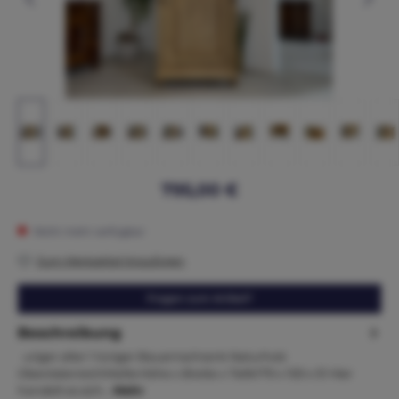
795,00 €
Nicht mehr verfügbar
Zum Merkzettel hinzufügen
Fragen zum Artikel?
Beschreibung
uriger alter 1 türiger Bauernschrank Naturholz
OberösterreichMaße:Höhe x Breite x Tiefe179 x 100 x 51 Hier
handelt es sich…
Mehr