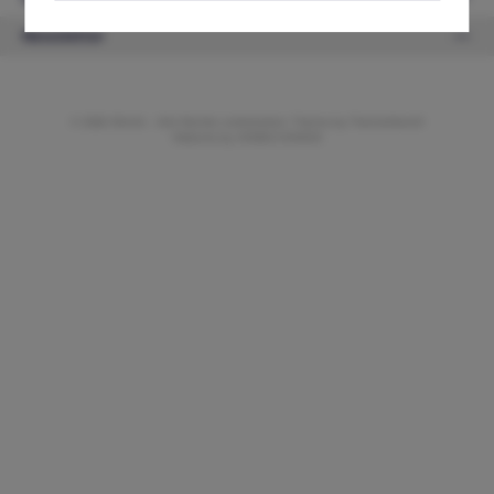
Newsletter
© 2026 ifAntik - Alle Rechte vorbehalten. Theme by
ThemeWare®
Website by
WEBSCHMIEDE