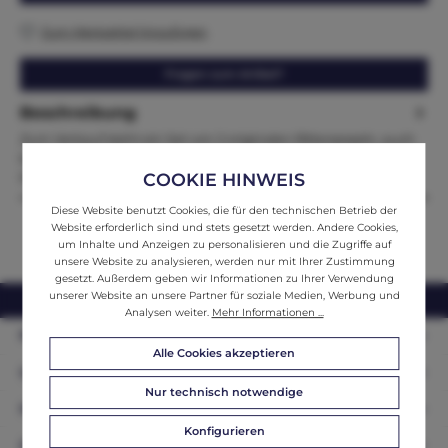
Zum Merkzettel hinzufügen
Fragen zum Artikel?
Beschreibung
Zum Verkauf steht ein Set von 2 originalen Rittersesseln, auch
bekannt als Wappenstuhl oder Fratzenstuhl, aus robustem
COOKIE HINWEIS
Eiche…
Mehr
Diese Website benutzt Cookies, die für den technischen Betrieb der
Website erforderlich sind und stets gesetzt werden. Andere Cookies,
um Inhalte und Anzeigen zu personalisieren und die Zugriffe auf
unsere Website zu analysieren, werden nur mit Ihrer Zustimmung
gesetzt. Außerdem geben wir Informationen zu Ihrer Verwendung
unserer Website an unsere Partner für soziale Medien, Werbung und
webshop@ifantik.at
0043 660 3230000
Analysen weiter.
Mehr Informationen ...
Persönliche Beratung
Alle Cookies akzeptieren
Unser Sortiment
Nur technisch notwendige
Informationen
Konfigurieren
Zahlungsarten