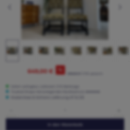
%
649,00 €
699,00 €*
(7.15% gespart)
Sofort verfügbar, Lieferzeit: 3-15 Werktage
Trusted Shops: Hervorragender Käuferschutz ★★★★★
Kostenlose & Sichere Lieferung AT & DE
Produkt Anzahl: Gib den gewünschten Wert ein oder benutze die Schaltflächen um die 
In den Warenkorb