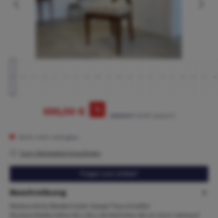
%
695,00 €
1.265,00 €*
(45.06% gespart)
Nicht mehr verfügbar
Zum Merkzettel hinzufügen
Fragen zum Artikel?
Beschreibung
Restaurierte Biedermeier Sessel Traumhafter
RückenMaße.Höhe 92 x 50 x 45 Sitzhöhe 46 cm Zum Verkauf