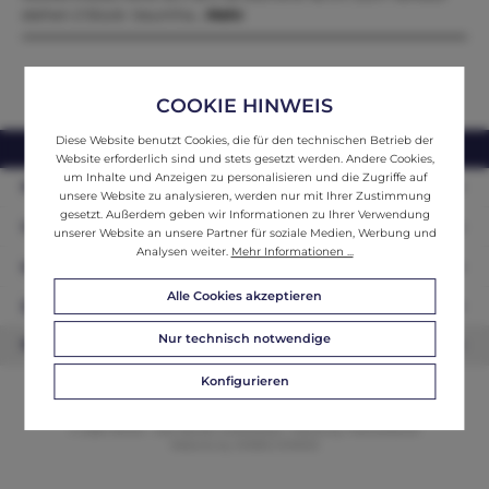
stehen 2 Stück traumha…
Mehr
COOKIE HINWEIS
Diese Website benutzt Cookies, die für den technischen Betrieb der
webshop@ifantik.at
0043 660 3230000
Website erforderlich sind und stets gesetzt werden. Andere Cookies,
um Inhalte und Anzeigen zu personalisieren und die Zugriffe auf
Persönliche Beratung
unsere Website zu analysieren, werden nur mit Ihrer Zustimmung
gesetzt. Außerdem geben wir Informationen zu Ihrer Verwendung
Unser Sortiment
unserer Website an unsere Partner für soziale Medien, Werbung und
Analysen weiter.
Mehr Informationen ...
Informationen
Alle Cookies akzeptieren
Zahlungsarten
Nur technisch notwendige
Newsletter
Konfigurieren
© 2026 ifAntik - Alle Rechte vorbehalten. Theme by
ThemeWare®
Website by
WEBSCHMIEDE