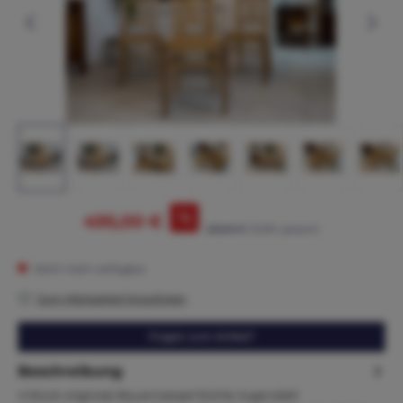
%
495,00 €
565,00 €*
(12.39% gespart)
Nicht mehr verfügbar
Zum Merkzettel hinzufügen
Fragen zum Artikel?
Beschreibung
4 Stück originale Bauernsessel Stühle Jugendstil