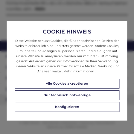
FichtenholzMaße:99 x 45 x 41 x Sitzhöhe 48Zum Verkauf stehen
4 antike, sehr…
Mehr
COOKIE HINWEIS
Diese Website benutzt Cookies, die für den technischen Betrieb der
webshop@ifantik.at
0043 660 3230000
Website erforderlich sind und stets gesetzt werden. Andere Cookies,
um Inhalte und Anzeigen zu personalisieren und die Zugriffe auf
Persönliche Beratung
unsere Website zu analysieren, werden nur mit Ihrer Zustimmung
gesetzt. Außerdem geben wir Informationen zu Ihrer Verwendung
unserer Website an unsere Partner für soziale Medien, Werbung und
Unser Sortiment
Analysen weiter.
Mehr Informationen ...
Informationen
Alle Cookies akzeptieren
Zahlungsarten
Nur technisch notwendige
Newsletter
Konfigurieren
© 2026 ifAntik - Alle Rechte vorbehalten. Theme by
ThemeWare®
Website by
WEBSCHMIEDE