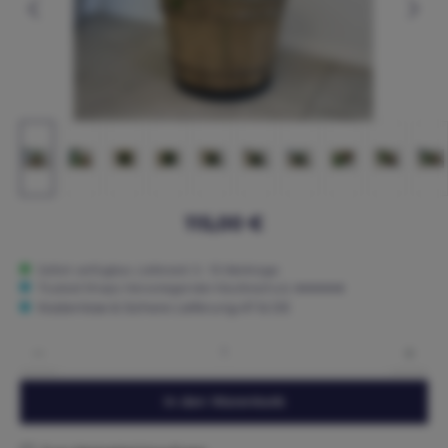
115,00 €
Sofort verfügbar, Lieferzeit: 5 - 15 Werktage
Trusted Shops: Hervorragender Käuferschutz ★★★★★
Kostenlose & Sichere Lieferung AT & DE
Produkt Anzahl: Gib den gewünschten Wert ein oder benutze die Schaltflächen um die 
In den Warenkorb