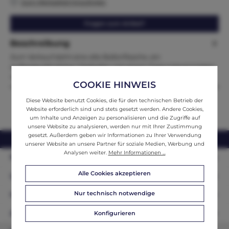
Zum Merkzettel hinzufügen
Fragen zum Artikel?
Beschreibung
Zum Verkauf steht eine alte Ballonflasche, ein
außergewöhnlicher Glasballon mit einem Fassungsvermögen
von ca. 25 Litern. Di…
Mehr
COOKIE HINWEIS
Diese Website benutzt Cookies, die für den technischen Betrieb der
Website erforderlich sind und stets gesetzt werden. Andere Cookies,
um Inhalte und Anzeigen zu personalisieren und die Zugriffe auf
unsere Website zu analysieren, werden nur mit Ihrer Zustimmung
gesetzt. Außerdem geben wir Informationen zu Ihrer Verwendung
webshop@ifantik.at
0043 660 3230000
unserer Website an unsere Partner für soziale Medien, Werbung und
Analysen weiter.
Mehr Informationen ...
Persönliche Beratung
Alle Cookies akzeptieren
Unser Sortiment
Nur technisch notwendige
Informationen
Zahlungsarten
Konfigurieren