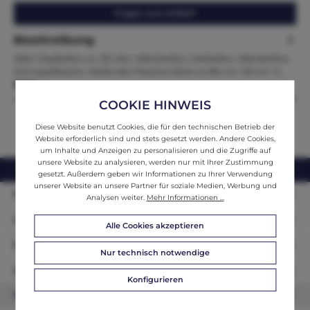
Fragen zum Artikel?
Beschreibung
Alter Glasballon ca. 25 Liter, Weinballon, Gärballon, Weinballon,
Schnapsflasche Maße der Flasche Höhe ca 58 x d = 50 cm h…
Mehr
COOKIE HINWEIS
Diese Website benutzt Cookies, die für den technischen Betrieb der
Website erforderlich sind und stets gesetzt werden. Andere Cookies,
um Inhalte und Anzeigen zu personalisieren und die Zugriffe auf
unsere Website zu analysieren, werden nur mit Ihrer Zustimmung
webshop@ifantik.at
0043 660 3230000
gesetzt. Außerdem geben wir Informationen zu Ihrer Verwendung
unserer Website an unsere Partner für soziale Medien, Werbung und
Persönliche Beratung
Analysen weiter.
Mehr Informationen ...
Unser Sortiment
Alle Cookies akzeptieren
Informationen
Nur technisch notwendige
Zahlungsarten
Konfigurieren
Newsletter