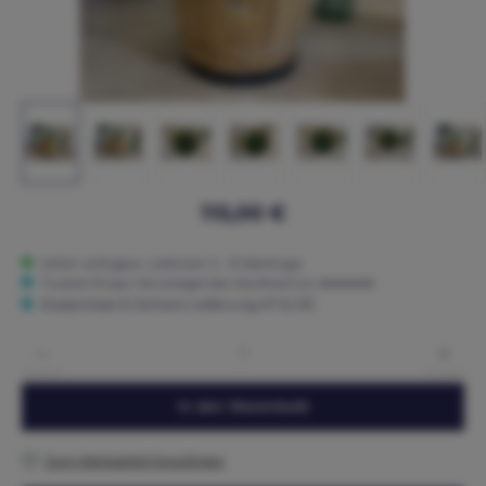
115,00 €
Sofort verfügbar, Lieferzeit: 5 - 15 Werktage
Trusted Shops: Hervorragender Käuferschutz ★★★★★
Kostenlose & Sichere Lieferung AT & DE
Produkt Anzahl: Gib den gewünschten Wert ein oder benutze die Schaltflächen um die 
In den Warenkorb
Zum Merkzettel hinzufügen