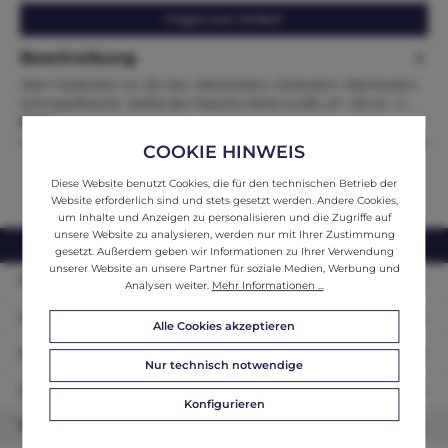
Fragen zum Artikel?
Beschreibung
Alter Glasballon ca. 25 Liter, Weinballon, Gärballon, Weinballon,
Schnapsflasche Maße der Flasche Höhe ca 58 x d = 50 cm h…
Mehr
COOKIE HINWEIS
Diese Website benutzt Cookies, die für den technischen Betrieb der
Website erforderlich sind und stets gesetzt werden. Andere Cookies,
um Inhalte und Anzeigen zu personalisieren und die Zugriffe auf
unsere Website zu analysieren, werden nur mit Ihrer Zustimmung
webshop@ifantik.at
0043 660 3230000
gesetzt. Außerdem geben wir Informationen zu Ihrer Verwendung
unserer Website an unsere Partner für soziale Medien, Werbung und
Persönliche Beratung
Analysen weiter.
Mehr Informationen ...
Unser Sortiment
Alle Cookies akzeptieren
Informationen
Nur technisch notwendige
Zahlungsarten
Konfigurieren
Newsletter