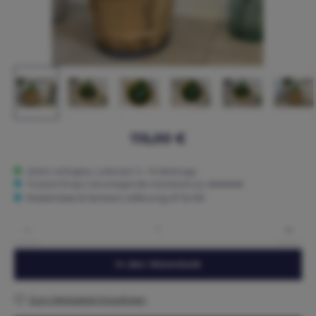
115,00 €
Sofort verfügbar, Lieferzeit: 5 - 15 Werktage
Trusted Shops: Hervorragender Käuferschutz ★★★★★
Kostenlose & Sichere Lieferung AT & DE
Produkt Anzahl: Gib den gewünschten Wert ein oder benutze die Schaltflächen um die 
In den Warenkorb
Zum Merkzettel hinzufügen