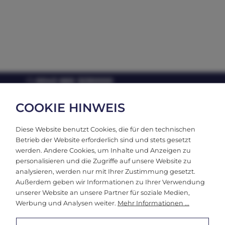
0043 660 3230000
COOKIE HINWEIS
timent
Informationen
Diese Website benutzt Cookies, die für den technischen
en aus Österreich |
Service & Dienstleistunge
Betrieb der Website erforderlich sind und stets gesetzt
nd
werden. Andere Cookies, um Inhalte und Anzeigen zu
Das Unternehmen
personalisieren und die Zugriffe auf unsere Website zu
bel & Landhausmöbel aus
Blog
analysieren, werden nur mit Ihrer Zustimmung gesetzt.
h
Außerdem geben wir Informationen zu Ihrer Verwendung
Häufig gestellte Fragen
el | Original & Restauriert
unserer Website an unsere Partner für soziale Medien,
Anfahrt
Werbung und Analysen weiter.
Mehr Informationen ...
er Möbel Original &
rt
Kontakt