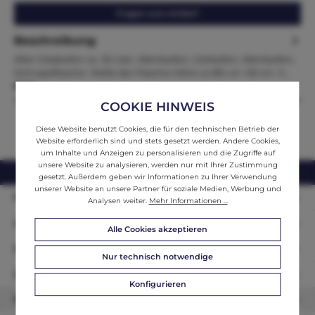
Fragen zum Artikel?
Beschreibung
Alter Glasballon ca. 25 Liter, Weinballon, Gärballon, Weinballon,
Schnapsflasche Maße der Flasche Höhe ca 58 x d = 50 cm h…
Mehr
COOKIE HINWEIS
Diese Website benutzt Cookies, die für den technischen Betrieb der
Website erforderlich sind und stets gesetzt werden. Andere Cookies,
um Inhalte und Anzeigen zu personalisieren und die Zugriffe auf
unsere Website zu analysieren, werden nur mit Ihrer Zustimmung
webshop@ifantik.at
0043 660 3230000
gesetzt. Außerdem geben wir Informationen zu Ihrer Verwendung
unserer Website an unsere Partner für soziale Medien, Werbung und
Persönliche Beratung
Analysen weiter.
Mehr Informationen ...
Unser Sortiment
Alle Cookies akzeptieren
Informationen
Nur technisch notwendige
Zahlungsarten
Konfigurieren
Newsletter