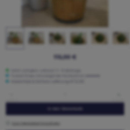
115,00 €
Sofort verfügbar, Lieferzeit: 5 - 15 Werktage
Trusted Shops: Hervorragender Käuferschutz ★★★★★
Kostenlose & Sichere Lieferung AT & DE
Produkt Anzahl: Gib den gewünschten Wert ein oder benutze die Schaltflächen um die 
In den Warenkorb
Zum Merkzettel hinzufügen