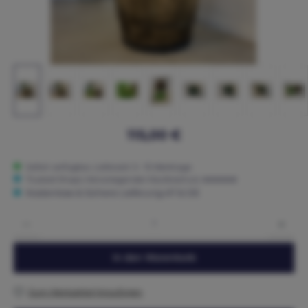
115,00 €
Sofort verfügbar, Lieferzeit: 5 - 15 Werktage
Trusted Shops: Hervorragender Käuferschutz ★★★★★
Kostenlose & Sichere Lieferung AT & DE
Produkt Anzahl: Gib den gewünschten Wert ein oder benutze die Schaltflächen um die 
In den Warenkorb
Zum Merkzettel hinzufügen