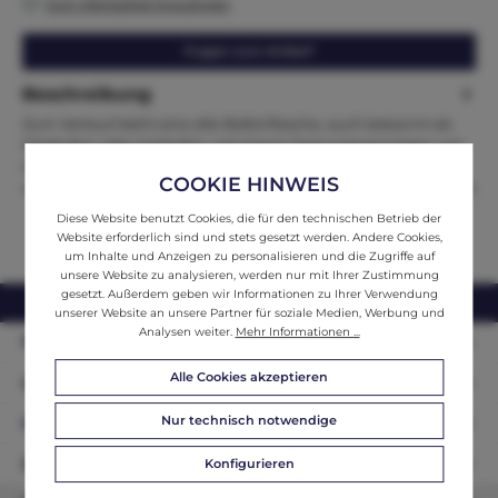
Zum Merkzettel hinzufügen
Fragen zum Artikel?
Beschreibung
Zum Verkauf steht eine alte Ballonflasche, auch bekannt als
Glasballon oder Gärballon, mit einem Fassungsvermögen von
ca. 25…
Mehr
COOKIE HINWEIS
Diese Website benutzt Cookies, die für den technischen Betrieb der
Website erforderlich sind und stets gesetzt werden. Andere Cookies,
um Inhalte und Anzeigen zu personalisieren und die Zugriffe auf
unsere Website zu analysieren, werden nur mit Ihrer Zustimmung
gesetzt. Außerdem geben wir Informationen zu Ihrer Verwendung
webshop@ifantik.at
0043 660 3230000
unserer Website an unsere Partner für soziale Medien, Werbung und
Analysen weiter.
Mehr Informationen ...
Persönliche Beratung
Alle Cookies akzeptieren
Unser Sortiment
Nur technisch notwendige
Informationen
Zahlungsarten
Konfigurieren