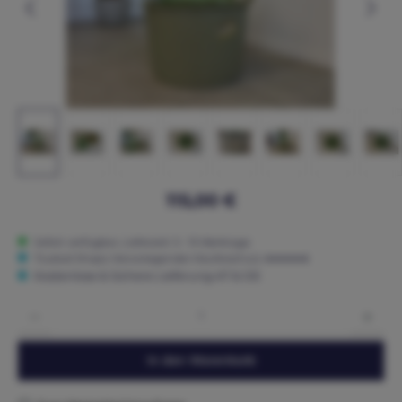
115,00 €
Sofort verfügbar, Lieferzeit: 5 - 15 Werktage
Trusted Shops: Hervorragender Käuferschutz ★★★★★
Kostenlose & Sichere Lieferung AT & DE
Produkt Anzahl: Gib den gewünschten Wert ein oder benutze die Schaltflächen um die 
In den Warenkorb