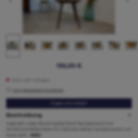
195,00 €
Nicht mehr verfügbar
Zum Merkzettel hinzufügen
Fragen zum Artikel?
Beschreibung
originaler uriger Bauernsessel Stuhl Sprossenstuhl mit
ArmlehnenMaße:Höhe 73 x Sitzhöhe 46Hier handelt es sich um
einen sehr…
Mehr