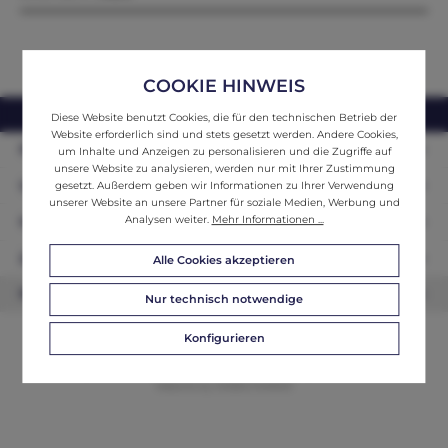
COOKIE HINWEIS
webshop@ifantik.at
0043 660 3230000
Diese Website benutzt Cookies, die für den technischen Betrieb der
Website erforderlich sind und stets gesetzt werden. Andere Cookies,
Persönliche Beratung
um Inhalte und Anzeigen zu personalisieren und die Zugriffe auf
unsere Website zu analysieren, werden nur mit Ihrer Zustimmung
Unser Sortiment
gesetzt. Außerdem geben wir Informationen zu Ihrer Verwendung
unserer Website an unsere Partner für soziale Medien, Werbung und
Analysen weiter.
Mehr Informationen ...
Informationen
Zahlungsarten
Alle Cookies akzeptieren
Newsletter
Nur technisch notwendige
Konfigurieren
© 2026 ifAntik - Alle Rechte vorbehalten. Theme by
ThemeWare®
Website by
WEBSCHMIEDE