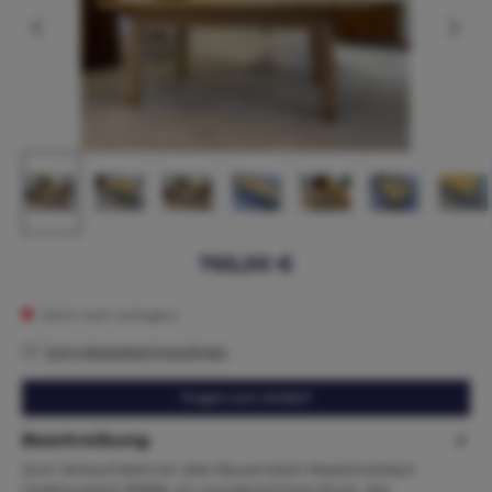
765,00 €
Nicht mehr verfügbar
Zum Merkzettel hinzufügen
Fragen zum Artikel?
Beschreibung
Zum Verkauf steht ein alter Bauerntisch Massivholztisch
Gasthaustisch B1806, ein wunderschönes Stück, das