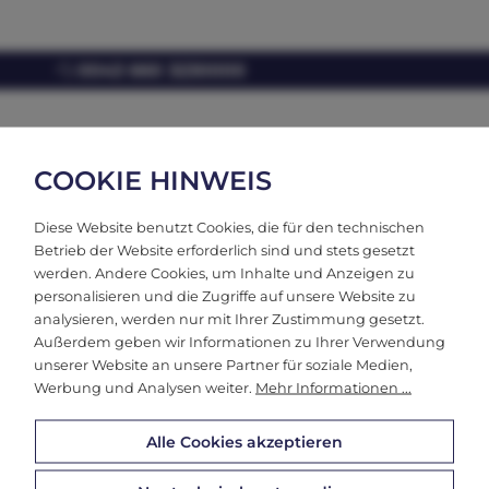
0043 660 3230000
timent
Informationen
COOKIE HINWEIS
en aus Österreich |
Service & Dienstleistunge
nd
Das Unternehmen
Diese Website benutzt Cookies, die für den technischen
bel & Landhausmöbel aus
Betrieb der Website erforderlich sind und stets gesetzt
Blog
h
werden. Andere Cookies, um Inhalte und Anzeigen zu
Häufig gestellte Fragen
personalisieren und die Zugriffe auf unsere Website zu
el | Original & Restauriert
analysieren, werden nur mit Ihrer Zustimmung gesetzt.
Anfahrt
er Möbel Original &
Außerdem geben wir Informationen zu Ihrer Verwendung
rt
unserer Website an unsere Partner für soziale Medien,
Kontakt
Werbung und Analysen weiter.
Mehr Informationen ...
l Möbel Original &
Versand und Zahlung
rt
Widerrufsbelehrung
Alle Cookies akzeptieren
el Original & Restauriert
Impressum